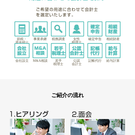
節税・
事業承継
税務調査
女性
確定申告
相続財産
資金繰り
税理士
会社設立
M&A相談
若手
公認
記帳代行
給与計算
税理士
会計士
ご紹介の流れ