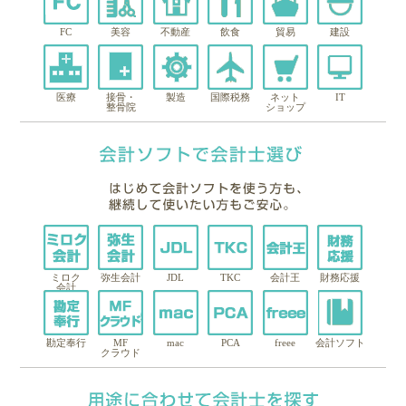
FC
美容
不動産
飲食
貿易
建設
医療
接骨・
製造
国際税務
ネット
IT
整骨院
ショップ
ミロク
弥生会計
JDL
TKC
会計王
財務応援
会計
勘定奉行
MF
mac
PCA
freee
会計ソフト
クラウド